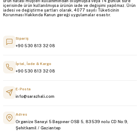
ürün hatası müşteri kullanımından oluşmuşsa veya 14 günlük süre
içerisinde ürün kullanılmışsa ürünün iade ve değişimi yapılmaz. Ürün
iadesi ve değiştirme şartları olarak, 4077 sayılı Tüketicinin
Korunması Hakkında Kanun gereği uygulamalar esastır.
Sipariş
+90 530 813 32 08
İptal, İade & Kargo
+90 530 813 32 08
E-Posta
info@sarazhali.com
Adres
Organize Sanayi 5 Başpınar OSB 5, 83539 nolu CD No:9,
Şehitkamil / Gaziantep