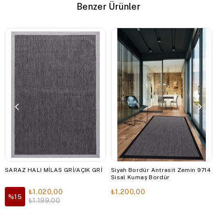
Benzer Ürünler
SARAZ HALI MİLAS GRİ/AÇIK GRİ
Siyah Bordür Antrasit Zemin 9714
Sisal Kumaş Bordür
₺1.020,00
₺1.200,00
%15
₺1.199,00