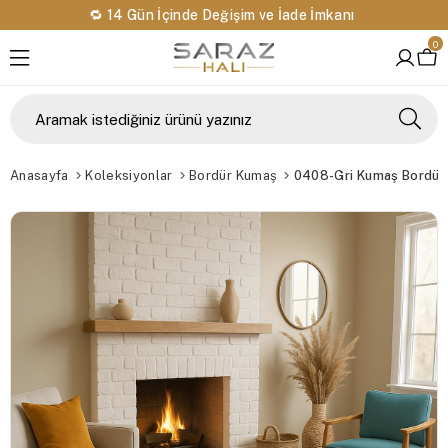
🔁 14 Gün İçinde Değişim ve İade İmkanı
0
Anasayfa
Koleksiyonlar
Bordür Kumaş