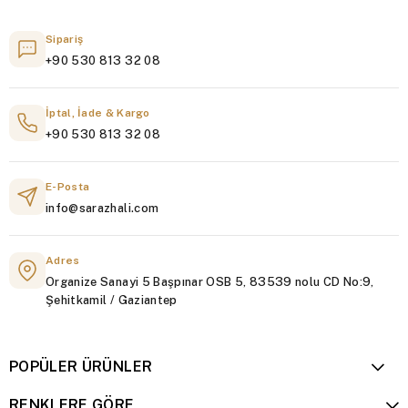
Sipariş
+90 530 813 32 08
İptal, İade & Kargo
+90 530 813 32 08
E-Posta
info@sarazhali.com
Adres
Organize Sanayi 5 Başpınar OSB 5, 83539 nolu CD No:9,
Şehitkamil / Gaziantep
POPÜLER ÜRÜNLER
RENKLERE GÖRE