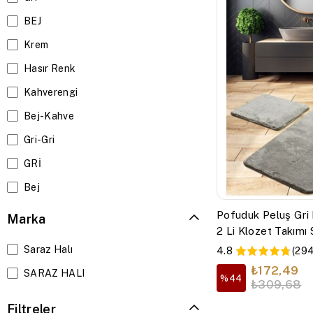
75 x 300
BEJ
75 x 75
Krem
80 x 150
Hasır Renk
80 x 300
Kahverengi
Bej-Kahve
Gri-Gri
GRİ
Bej
Krem
Pofuduk Peluş Gri
Marka
2 Li Klozet Takımı
Bej-Bej
Saraz Halı
4.8
(294
KREM
₺172,49
SARAZ HALI
%44
gri
₺309,68
Filtreler