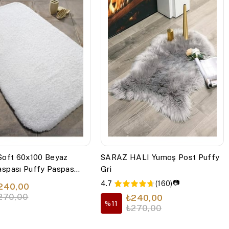
Soft 60x100 Beyaz
SARAZ HALI Yumoş Post Puffy
aspası Puffy Paspas
Gri
 Beyaz
📷
4.7
(160)
240,00
270,00
₺240,00
%11
₺270,00