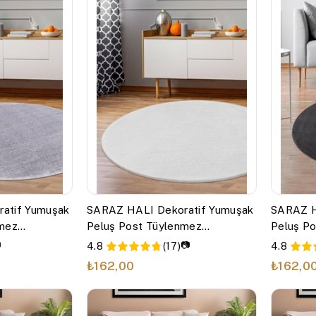
atif Yumuşak
SARAZ HALI Dekoratif Yumuşak
SARAZ H
nmez
Peluş Post Tüylenmez
Peluş P
 GRİ
YUVARLAK PUFFY BEYAZ
YUVARL

📷
4.8
(17)
4.8
₺162,00
₺162,0