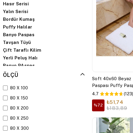
Hasır Serisi
Yalın Serisi
Bordür Kumaş
Puffy Halılar
Banyo Paspas
Tavşan Tüyü
Çift Taraflı Kilim
Yerli Peluş Halı
Banyo PAspas
Makine Halısı
ÖLÇÜ
Soft 40x60 Beyaz
Kilim Modelleri
Paspası Puffy Pas
80 X 100
Shaggy Halı
panda40x60
4.7
(123
Dokuma Halı
80 X 150
₺51,74
Emboss Kabartma Serisi
%72
₺183,89
80 X 200
Dokuma Halı
80 X 250
Sisal Halı
Tavşan Peluş Serisi
80 X 300