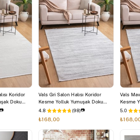
lısı Koridor
Vals Gri Salon Halısı Koridor
Vals Mav
uşak Doku
Kesme Yolluk Yumuşak Doku
Kesme Y
Dokuma
Kaymaz Tozumaz Dokuma
Kaymaz 
📷
📷
4.8
(98)
5.0
Makine Halısı
Makine H
₺168,00
₺168,0