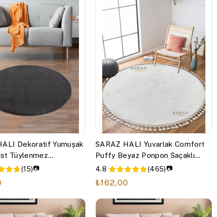
ALI Dekoratif Yumuşak
SARAZ HALI Yuvarlak Comfort
ost Tüylenmez
Puffy Beyaz Ponpon Saçaklı
AK PUFFY ANTRASİT
Yıkanabilir
📷
📷
(15)
4.8
(465)
0
₺162,00