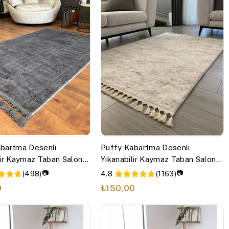
bartma Desenli
Puffy Kabartma Desenli
lir Kaymaz Taban Salon
Yıkanabilir Kaymaz Taban Salon
tfak Koridor Halısı
Halısı Mutfak Koridor Halısı Bej
📷
📷
(498)
4.8
(1163)
0
₺150,00