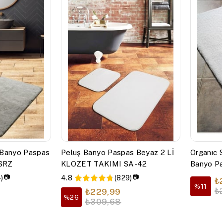
 Banyo Paspas
Peluş Banyo Paspas Beyaz 2 Lİ
Organıc 
 SRZ
KLOZET TAKIMI SA-42
Banyo P
Pofuduk
📷
📷
)
4.8
(829)
₺
%11
₺
₺229,99
%26
₺309,68