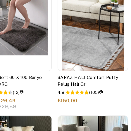
Soft 60 X 100 Banyo
SARAZ HALI Comfort Puffy
 ORG
Peluş Halı Gri
📷
📷
(12)
4.8
(105)
126,49
₺150,00
229,89