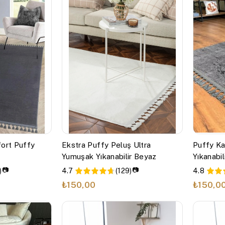
ort Puffy
Ekstra Puffy Peluş Ultra
Puffy Ka
Yumuşak Yıkanabilir Beyaz
Yıkanabi
Halısı Mu
📷
📷
)
4.7
(129)
4.8
Antrasit
₺150,00
₺150,0