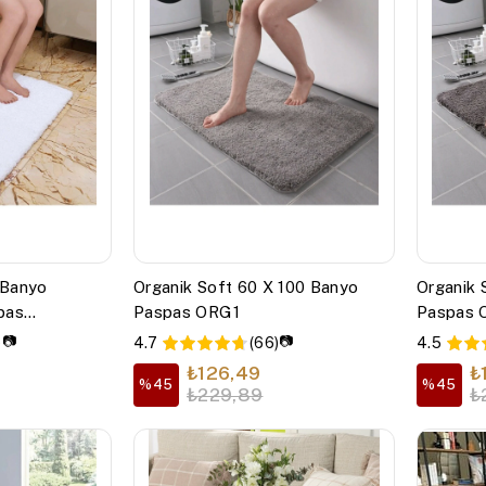
 Banyo
Organik Soft 60 X 100 Banyo
Organik 
pas
Paspas ORG1
Paspas
📷
📷
)
4.7
(66)
4.5
₺126,49
₺
%45
%45
₺229,89
₺