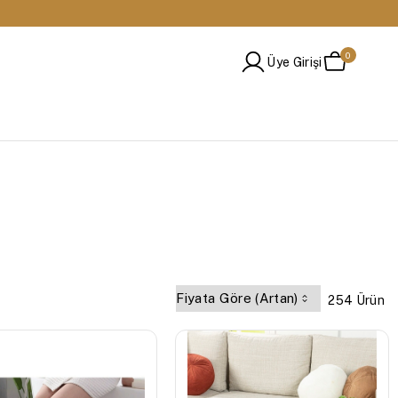
🚚 Tüm Siparişlerde Ücretsiz Kargo
0
Üye Girişi
254 Ürün