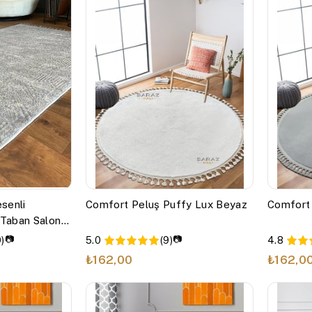
senli
Comfort Peluş Puffy Lux Beyaz
Comfort 
 Taban Salon
or Halısı Gri
📷
📷
)
5.0
(9)
4.8
₺162,00
₺162,0