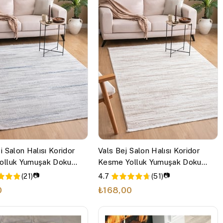
i Salon Halısı Koridor
Vals Bej Salon Halısı Koridor
olluk Yumuşak Doku
Kesme Yolluk Yumuşak Doku
Tozumaz Dokuma
Kaymaz Tozumaz Dokuma
📷
📷
(21)
4.7
(51)
alısı
Makine Halısı
0
₺168,00