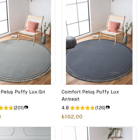
Peluş Puffy Lux Gri
Comfort Peluş Puffy Lux
Antrasit
📷
📷
(201)
4.8
(126)
0
₺162,00