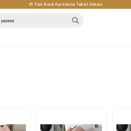
🔁 14 Gün İçinde Değişim ve İade İmkanı