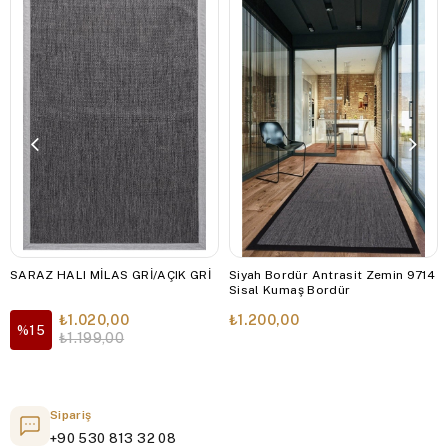
SARAZ HALI MİLAS GRİ/AÇIK GRİ
Siyah Bordür Antrasit Zemin 9714
Sisal Kumaş Bordür
₺1.020,00
₺1.200,00
%15
₺1.199,00
Sipariş
+90 530 813 32 08