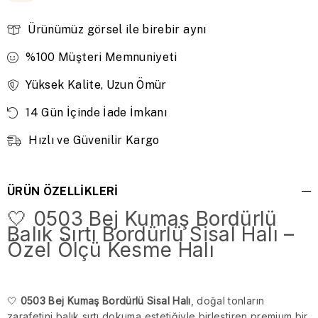
Ürünümüz görsel ile birebir aynı
%100 Müşteri Memnuniyeti
Yüksek Kalite, Uzun Ömür
14 Gün İçinde İade İmkanı
Hızlı ve Güvenilir Kargo
ÜRÜN ÖZELLIKLERI
🤍 0503 Bej Kumaş Bordürlü
Balık Sırtı Bordürlü Sisal Halı –
Özel Ölçü Kesme Halı
🤍
0503 Bej Kumaş Bordürlü Sisal Halı
, doğal tonların
zarafetini balık sırtı dokuma estetiğiyle birleştiren premium bir