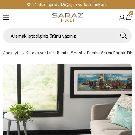
🔁 14 Gün İçinde Değişim ve İade İmkanı
0
Anasayfa
Koleksiyonlar
Bambu Serisi