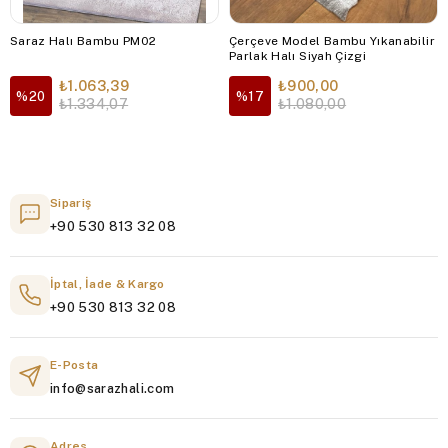
Saraz Halı Bambu PM02
Çerçeve Model Bambu Yıkanabilir
Parlak Halı Siyah Çizgi
₺1.063,39
₺900,00
%20
%17
₺1.334,07
₺1.080,00
Sipariş
+90 530 813 32 08
İptal, İade & Kargo
+90 530 813 32 08
E-Posta
info@sarazhali.com
Adres