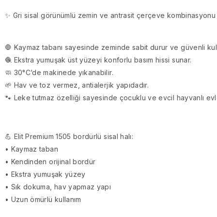
✨ Gri sisal görünümlü zemin ve antrasit çerçeve kombinasyonu 
🛑 Kaymaz tabanı sayesinde zeminde sabit durur ve güvenli kull
🧶 Ekstra yumuşak üst yüzeyi konforlu basım hissi sunar.
🧼 30°C’de makinede yıkanabilir.
🌱 Hav ve toz vermez, antialerjik yapıdadır.
🐾 Leke tutmaz özelliği sayesinde çocuklu ve evcil hayvanlı evl
💪 Elit Premium 1505 bordürlü sisal halı:
• Kaymaz taban
• Kendinden orijinal bordür
• Ekstra yumuşak yüzey
• Sık dokuma, hav yapmaz yapı
• Uzun ömürlü kullanım