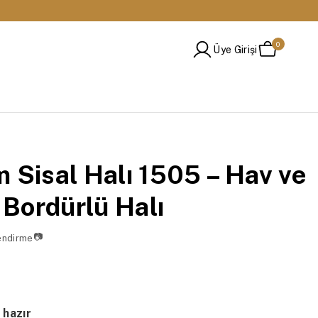
🔁 14 Gün İçinde Değişim ve İade İmkanı
0
Üye Girişi
m Sisal Halı 1505 – Hav ve
Bordürlü Halı
📷
endirme
 hazır