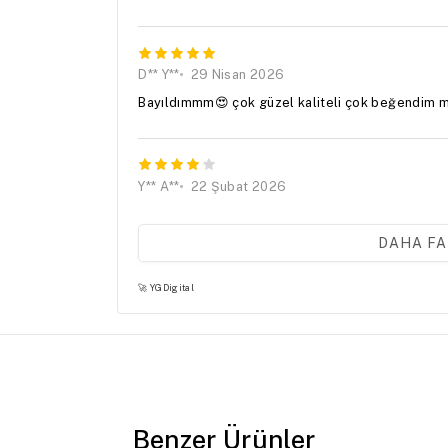
D** Y**
29 Nisan 2026
Bayıldımmm😍 çok güzel kaliteli çok beğendim m
Y** A**
22 Şubat 2026
Güzel
DAHA FA
🚀 YGDigital
F** E** N**
19 Eylül 2025
güzel ve kullanışlı fakat makina da yıkandıktan 
çünkü yan uçlarından kulak yapıyor ve sürekli aya
Benzer Ürünler