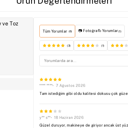
Ürün Değerlendirmeleri
v ve Toz
📷 Fotoğraflı Yorumlar
Tüm Yorumlar
(6)
(1)
(3)
(1)
**** ****
7 Ağustos 2026
Tam istediğim gibi oldu kalitesi dokusu çok güz
y** s**
18 Haziran 2026
Güzel duruyor, makineye de giriyor ancak üst y