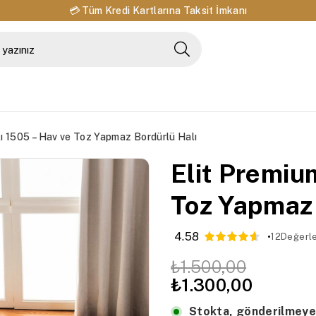
💳 Tüm Kredi Kartlarına Taksit İmkanı
lı 1505 – Hav ve Toz Yapmaz Bordürlü Halı
Elit Premiu
Toz Yapmaz 
4.58
12
Değerl
₺1.500,00
₺1.300,00
Stokta, gönderilmeye