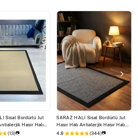
 Sisal Bordürlü Jut
SARAZ HALI Sisal Bordürlü Jut
ntialerjik Hasır Halı
Hasır Halı Antialerjik Hasır Halı
9714
📷
📷
(13)
4.8
(344)