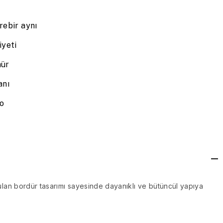
rebir aynı
yeti
mür
anı
go
ulan bordür tasarımı sayesinde dayanıklı ve bütüncül yapıya