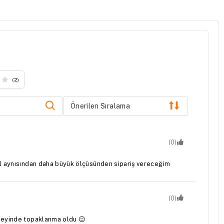
(2)
Önerilen Sıralama
(0)
el aynısından daha büyük ölçüsünden sipariş vereceğim
(0)
üzeyinde topaklanma oldu 😐