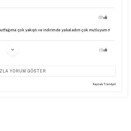
(0)
utfağıma çok yakıştı ve indirimde yakaladım çok mutluyum🤌
(1)
ZLA YORUM GÖSTER
(0)
Kaynak: Trendyol
sonra düz bir şekilde kurutmaya özen göstermek gerekiyor
k takılıyor. Yine de beğendim.