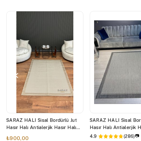
SARAZ HALI Sisal Bordürlü Jut
SARAZ HALI Sisal Bord
Hasır Halı Antialerjik Hasır Halı
Hasır Halı Antialerjik H
9327
9213
📷
4.9
(286)
₺900,00