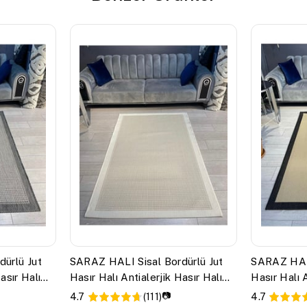
ürlü Jut
SARAZ HALI Sisal Bordürlü Jut
SARAZ HALI
asır Halı
Hasır Halı Antialerjik Hasır Halı
Hasır Halı A
9427
9716
📷
4.7
(111)
4.7