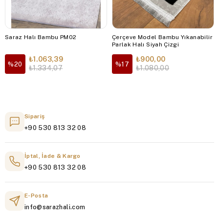
Saraz Halı Bambu PM02
Çerçeve Model Bambu Yıkanabilir
Parlak Halı Siyah Çizgi
₺1.063,39
₺900,00
%20
%17
₺1.334,07
₺1.080,00
Sipariş
+90 530 813 32 08
İptal, İade & Kargo
+90 530 813 32 08
E-Posta
info@sarazhali.com