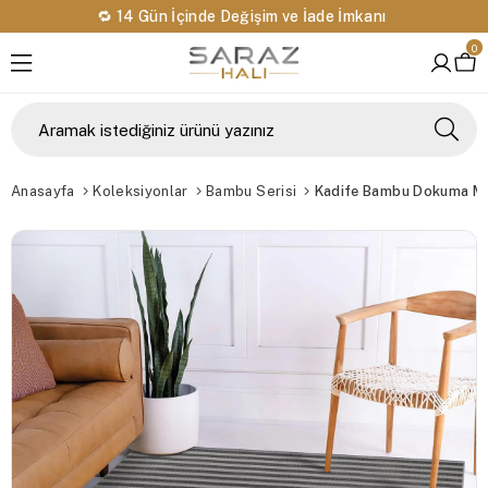
🔁 14 Gün İçinde Değişim ve İade İmkanı
0
Anasayfa
Koleksiyonlar
Bambu Serisi