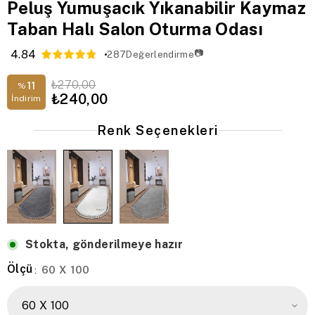
Peluş Yumuşacık Yıkanabilir Kaymaz
Taban Halı Salon Oturma Odası
4.84
📷
287
Değerlendirme
₺270,00
11
%
₺240,00
İndirim
Renk Seçenekleri
Stokta, gönderilmeye hazır
Ölçü
60 X 100
: