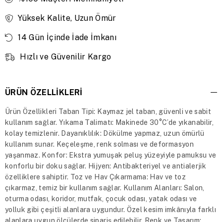
Yüksek Kalite, Uzun Ömür
14 Gün İçinde İade İmkanı
Hızlı ve Güvenilir Kargo
ÜRÜN ÖZELLIKLERI
Ürün Özellikleri Taban Tipi: Kaymaz jel taban, güvenli ve sabit
kullanım sağlar. Yıkama Talimatı: Makinede 30°C’de yıkanabilir,
kolay temizlenir. Dayanıklılık: Dökülme yapmaz, uzun ömürlü
kullanım sunar. Keçeleşme, renk solması ve deformasyon
yaşanmaz. Konfor: Ekstra yumuşak peluş yüzeyiyle pamuksu ve
konforlu bir doku sağlar. Hijyen: Antibakteriyel ve antialerjik
özelliklere sahiptir. Toz ve Hav Çıkarmama: Hav ve toz
çıkarmaz, temiz bir kullanım sağlar. Kullanım Alanları: Salon,
oturma odası, koridor, mutfak, çocuk odası, yatak odası ve
yolluk gibi çeşitli alanlara uygundur. Özel kesim imkânıyla farklı
alanlara uygun ölçülerde sipariş edilebilir. Renk ve Tasarım: