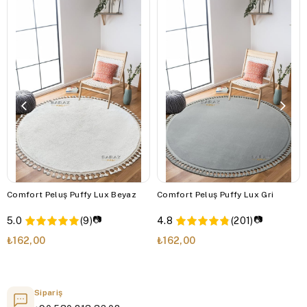
Comfort Peluş Puffy Lux Beyaz
Comfort Peluş Puffy Lux Gri
📷
📷
5.0
(9)
4.8
(201)
₺162,00
₺162,00
Sipariş