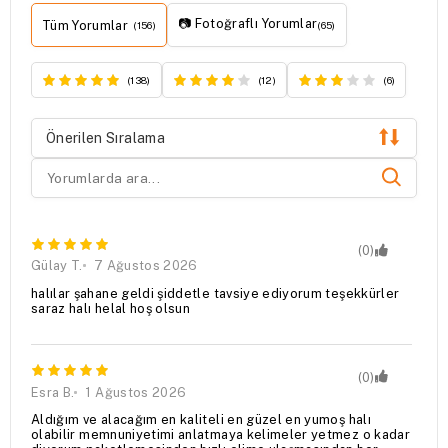
📷 Fotoğraflı Yorumlar
Tüm Yorumlar
(156)
(65)
(138)
(12)
(6)
Önerilen Sıralama
(0)
Gülay T.
7 Ağustos 2026
halılar şahane geldi şiddetle tavsiye ediyorum teşekkürler
saraz halı helal hoş olsun
(0)
Esra B.
1 Ağustos 2026
Aldığım ve alacağım en kaliteli en güzel en yumoş halı
olabilir memnuniyetimi anlatmaya kelimeler yetmez o kadar