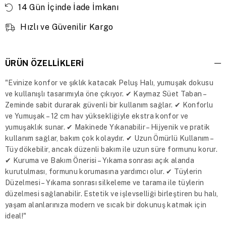
14 Gün İçinde İade İmkanı
Hızlı ve Güvenilir Kargo
ÜRÜN ÖZELLIKLERI
"Evinize konfor ve şıklık katacak Peluş Halı, yumuşak dokusu
ve kullanışlı tasarımıyla öne çıkıyor. ✔ Kaymaz Süet Taban –
Zeminde sabit durarak güvenli bir kullanım sağlar. ✔ Konforlu
ve Yumuşak – 12 cm hav yüksekliğiyle ekstra konfor ve
yumuşaklık sunar. ✔ Makinede Yıkanabilir – Hijyenik ve pratik
kullanım sağlar, bakım çok kolaydır. ✔ Uzun Ömürlü Kullanım –
Tüy dökebilir, ancak düzenli bakım ile uzun süre formunu korur.
✔ Kuruma ve Bakım Önerisi – Yıkama sonrası açık alanda
kurutulması, formunu korumasına yardımcı olur. ✔ Tüylerin
Düzelmesi – Yıkama sonrası silkeleme ve tarama ile tüylerin
düzelmesi sağlanabilir. Estetik ve işlevselliği birleştiren bu halı,
yaşam alanlarınıza modern ve sıcak bir dokunuş katmak için
ideal!"