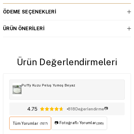
ÖDEME SEÇENEKLERI
ÜRÜN ÖNERILERI
Ürün Değerlendirmeleri
Puffy Kuzu Peluş Yumoş Beyaz
4.75
📷
818
Değerlendirme
📷 Fotoğraflı Yorumlar
Tüm Yorumlar
(527)
(295)