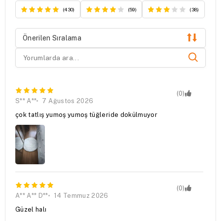
(430)
(59)
(38)
Önerilen Sıralama
(0)
S** A**
7 Ağustos 2026
çok tatlış yumoş yumoş tüğleride dokülmuyor
(0)
A** A** D**
14 Temmuz 2026
Güzel halı