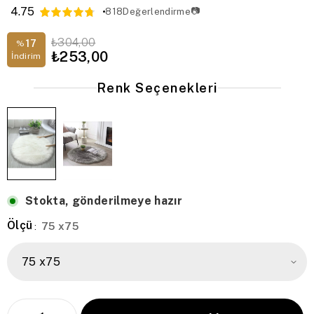
4.75
📷
818
Değerlendirme
₺304,00
17
%
₺253,00
İndirim
Renk Seçenekleri
Stokta, gönderilmeye hazır
Ölçü
75 x75
: