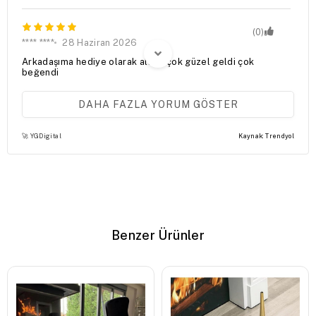
(0)
**** ****
28 Haziran 2026
Arkadaşıma hediye olarak aldım çok güzel geldi çok
beğendi
DAHA FAZLA YORUM GÖSTER
(0)
**** ****
8 Haziran 2026
🚀 YGDigital
Kaynak: Trendyol
Görüntüsü yumuşaklığı çok güzel ince dokulu yıkadığım
halde inanılmaz tüy döküyor
(0)
**** ****
3 Haziran 2026
Benzer Ürünler
harika bir ürün