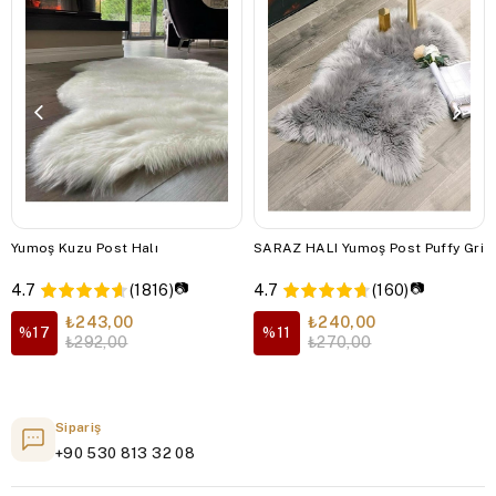
Yumoş Kuzu Post Halı
SARAZ HALI Yumoş Post Puffy Gri
📷
📷
4.7
(1816)
4.7
(160)
₺243,00
₺240,00
%17
%11
₺292,00
₺270,00
Sipariş
+90 530 813 32 08