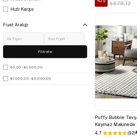
%15
₺478,12
Hızlı Kargo
Fiyat Aralığı
Filtrele
₺0,00 - ₺1.000,00
₺1.000,00 - ₺5.000,00
Puffy Bubble Tavş
Kaymaz Makinede Y
Salon Koridor Mutfa
4.7
(92)