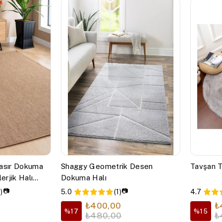
Hasır Dokuma
Shaggy Geometrik Desen
Tavşan T
rjik Halı
Dokuma Halı
📷
📷
)
5.0
(1)
4.7
₺400,00
₺
%17
%15
₺480,00
₺