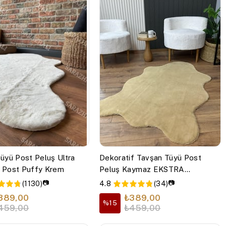
üyü Post Peluş Ultra
Dekoratif Tavşan Tüyü Post
 Post Puffy Krem
Peluş Kaymaz EKSTRA
YUMUŞAK PUFFY PELUŞ
📷
📷
(1130)
4.8
(34)
Cappuccino
389,00
₺389,00
%15
459,00
₺459,00