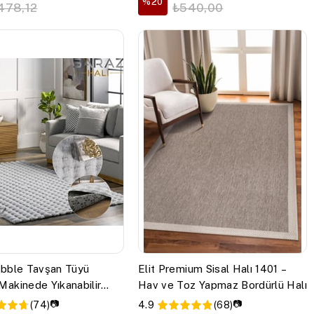
%20
478,12
₺540,00
bble Tavşan Tüyü
Elit Premium Sisal Halı 1401 –
akinede Yıkanabilir
Hav ve Toz Yapmaz Bordürlü Halı
ridor Mutfak Halı Kilim
📷
📷
(74)
4.9
(68)