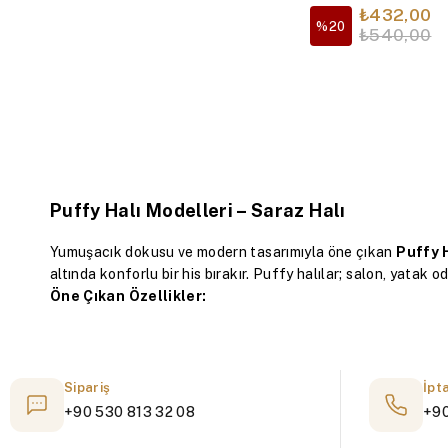
Krem
₺432,00
%20
₺540,00
Puffy Halı Modelleri – Saraz Halı
Yumuşacık dokusu ve modern tasarımıyla öne çıkan
Puffy H
altında konforlu bir his bırakır. Puffy halılar; salon, yatak o
Öne Çıkan Özellikler:
Yumuşacık Doku:
Peluş ve tavşan tüyü hissi
Modern Tasarım:
Minimal, dekoratif ve şık seçenekler
Fonksiyonel Kullanım:
Salon, yatak odası, çocuk odası ve
Kolay Temizlik:
Makinede yıkanabilir, leke tutmaz ve prat
Sipariş
İpt
Güvenli Kullanım:
Kaymaz taban ile sağlam zemin tutuşu
+90 530 813 32 08
+90
Özel Ölçü Seçeneği:
Standart ölçülerin yanı sıra kişiye öz