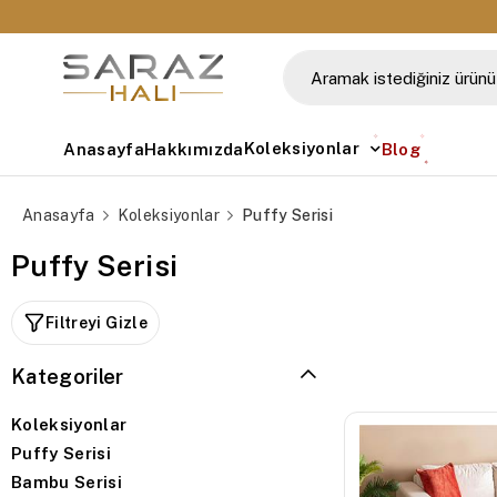
🚚 Tüm Siparişlerde Ücretsiz Kargo
Koleksiyonlar
Anasayfa
Hakkımızda
Blog
Anasayfa
Koleksiyonlar
Puffy Serisi
Puffy Serisi
Filtreyi Gizle
Kategoriler
Koleksiyonlar
Puffy Serisi
Bambu Serisi