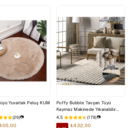
üyü Yuvarlak Peluş KUM
Puffy Bubble Tavşan Tüyü
Kaymaz Makinede Yıkanabilir
Salon Koridor Mutfak Halı Kilim
📷
📷
(26)
4.5
(179)
Bej
405,00
₺432,00