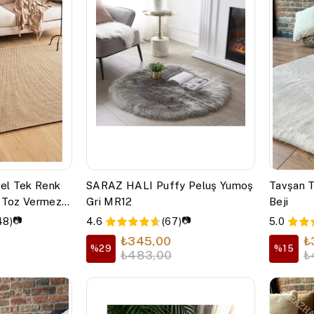
del Tek Renk
SARAZ HALI Puffy Peluş Yumoş
Tavşan 
r Toz Vermez
Gri MR12
Beji
📷
📷
48)
4.6
(67)
5.0
₺345,00
₺
%29
%15
₺483,00
₺