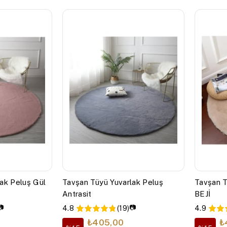
ak Peluş Gül
Tavşan Tüyü Yuvarlak Peluş
Tavşan T
Antrasit
BEJİ
📷
📷
4.8
(19)
4.9
₺405,00
₺