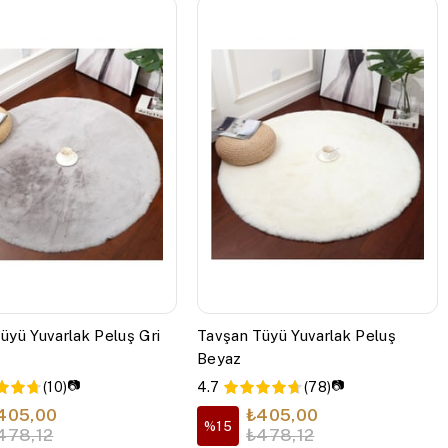
üyü Yuvarlak Peluş Gri
Tavşan Tüyü Yuvarlak Peluş
Beyaz
📷
📷
(10)
4.7
(78)
405,00
₺405,00
%15
478,12
₺478,12