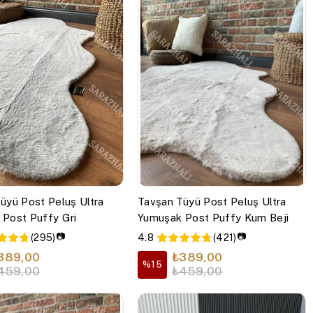
üyü Post Peluş Ultra
Tavşan Tüyü Post Peluş Ultra
Post Puffy Gri
Yumuşak Post Puffy Kum Beji
📷
📷
(295)
4.8
(421)
389,00
₺389,00
%15
459,00
₺459,00