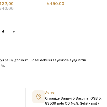
432,00
₺450,00
540,00
6
>
tüyü peluş görünümlü özel dokusu sayesinde ayağınızın
lir.
Adres
Organize Sanayi 5 Başpınar OSB 5,
83539 nolu CD No:9, Şehitkamil /