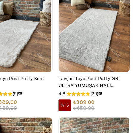
Tüyü Post Puffy Kum
Tavşan Tüyü Post Puffy GRİ
ULTRA YUMUŞAK HALI
TAVŞAN
📷
📷
(9)
4.8
(20)
389,00
₺389,00
%15
459,00
₺459,00