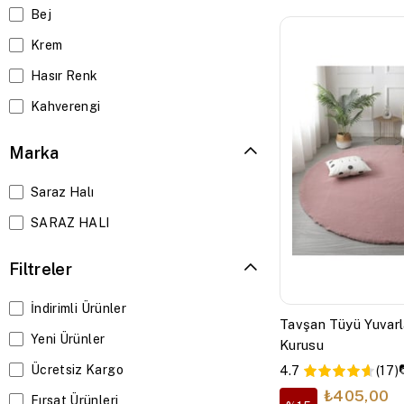
Bej
80 x 150
Krem
80 x 300
Hasır Renk
Kahverengi
Marka
Saraz Halı
SARAZ HALI
Filtreler
İndirimli Ürünler
Tavşan Tüyü Yuvarl
Yeni Ürünler
Kurusu
Ücretsiz Kargo
4.7
(17)
₺405,00
Fırsat Ürünleri