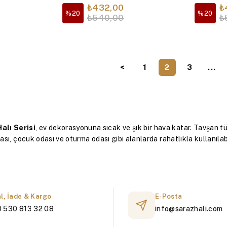
Antrasit
Gri
₺432,00
₺
%20
%20
₺540,00
₺
<
1
2
3
...
alı Serisi
, ev dekorasyonuna sıcak ve şık bir hava katar. Tavşan 
dası, çocuk odası ve oturma odası gibi alanlarda rahatlıkla kullanılabi
 koridorlara uygun
ik bakım
al, İade & Kargo
E-Posta
 530 813 32 08
info@sarazhali.com
el üretim imkanı