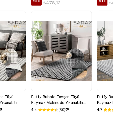
%15
%15
₺478,12
₺
an Tüyü
Puffy Bubble Tavşan Tüyü
Puffy Bu
ıkanabilir
Kaymaz Makinede Yıkanabilir
Kaymaz M
k Halı Kilim
Salon Koridor Mutfak Halı Kilim
Salon Ko
📷
📷
4.4
(80)
4.7