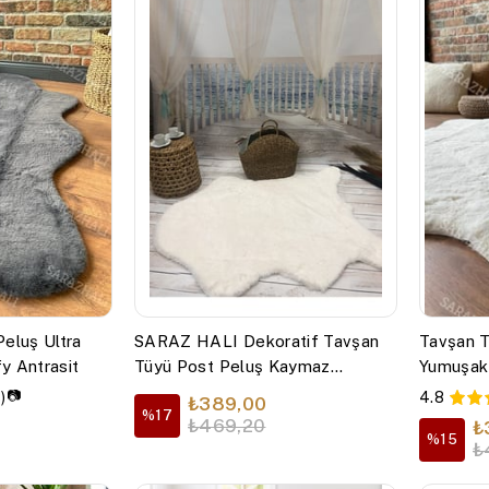
eluş Ultra
SARAZ HALI Dekoratif Tavşan
Tavşan T
y Antrasit
Tüyü Post Peluş Kaymaz
Yumuşak
EKSTRA YUMUŞAK PUFFY
📷
)
4.8
₺389,00
PELUŞ KREM
%17
₺469,20
₺
%15
₺