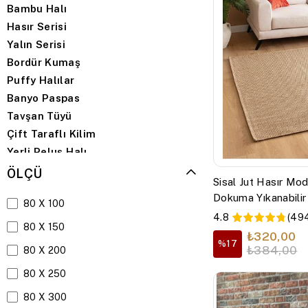
Bambu Halı
Hasır Serisi
Yalın Serisi
Bordür Kumaş
Puffy Halılar
Banyo Paspas
Tavşan Tüyü
Çift Taraflı Kilim
Yerli Peluş Halı
Banyo PAspas
ÖLÇÜ
Sisal Jut Hasır Mo
Makine Halısı
Dokuma Yıkanabili
80 X 100
Kilim Modelleri
Halı Kahve
4.8
(49
Shaggy Halı
80 X 150
₺320,00
Dokuma Halı
%17
₺384,00
80 X 200
Emboss Kabartma Serisi
80 X 250
Dokuma Halı
Sisal Halı
80 X 300