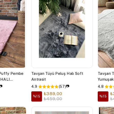
 Puffy Pembe
Tavşan Tüyü Peluş Halı Soft
Tavşan T
HALI
Antrasit
Yumuşak 
📷
📷
4.9
(57)
4.8
₺389,00
₺
%15
%15
₺459,00
₺