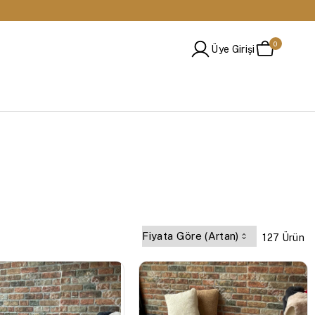
🔁 14 Gün İçinde Değişim ve İade İmkanı
0
Üye Girişi
127 Ürün