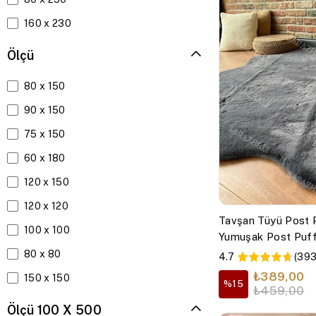
Timber Serisi
160 x 230
80 x 400
Ölçü
80 x 150
80 x 150
80 x 350
90 x 150
100 x 400
75 x 150
100 x 250
60 x 180
80 x 200
120 x 150
120 x 120
Tavşan Tüyü Post P
100 x 100
Yumuşak Post Puff
80 x 80
4.7
(393
₺389,00
150 x 150
%15
₺459,00
200 x 200
Ölçü 100 X 500