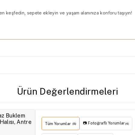
men keşfedin, sepete ekleyin ve yaşam alanınıza konforu taşıyın!
Ürün Değerlendirmeleri
raz Buklem
Halısı, Antre
📷 Fotoğraflı Yorumlar
Tüm Yorumlar
(8)
(4)