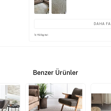
DAHA FA
F** A**
13 Mart 2026
🚀 YGDigital
deseni çok güzel boyutu tam geldi hafif bir halı i
supururken zor oluyor alıcılara uyarı
Benzer Ürünler
H** Ç**
9 Mart 2026
Halı çok güzel..bayıldım..yumuşacık istediğim gib