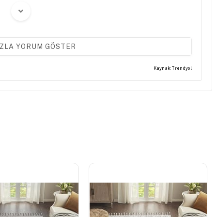
ZLA YORUM GÖSTER
(0)
Kaynak: Trendyol
pleri yapışacak gibi inşallah yapışmaz saçak kısımları çok uzun
(0)
i..tavsiye ederim