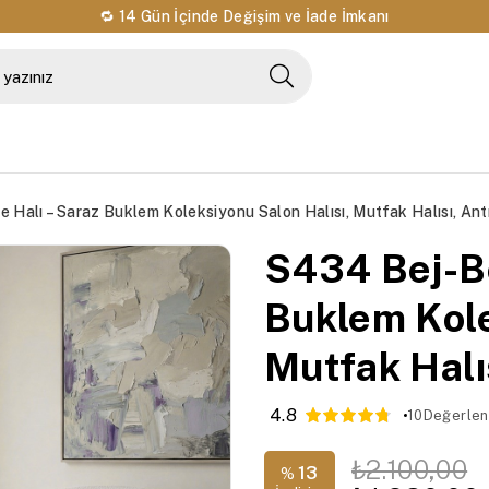
🔁 14 Gün İçinde Değişim ve İade İmkanı
Halı – Saraz Buklem Koleksiyonu Salon Halısı, Mutfak Halısı, Antr
S434 Bej-Be
Buklem Kole
Mutfak Halıs
4.8
10
Değerlen
₺2.100,00
13
%