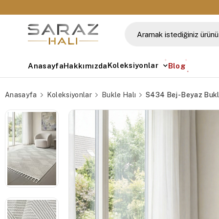
💳 Tüm Kredi Kartlarına Taksit İmkanı
Koleksiyonlar
Anasayfa
Hakkımızda
Blog
Anasayfa
Koleksiyonlar
Bukle Halı
S434 Bej-Beyaz Bukle 