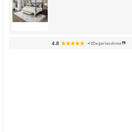
4.8
📷
10
Değerlendirme