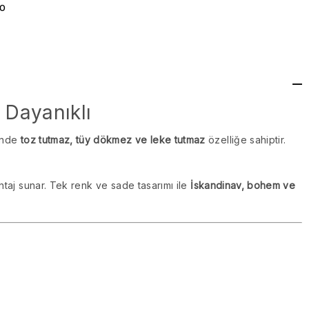
go
 Dayanıklı
sinde
toz tutmaz, tüy dökmez ve leke tutmaz
özelliğe sahiptir.
taj sunar. Tek renk ve sade tasarımı ile
İskandinav, bohem ve