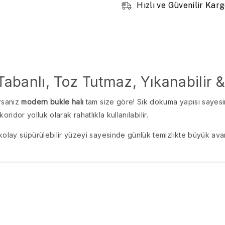
Hızlı ve Güvenilir Kar
abanlı, Toz Tutmaz, Yıkanabilir &
rsanız
modern bukle halı
tam size göre! Sık dokuma yapısı saye
koridor yolluk olarak rahatlıkla kullanılabilir.
kolay süpürülebilir yüzeyi sayesinde günlük temizlikte büyük avan