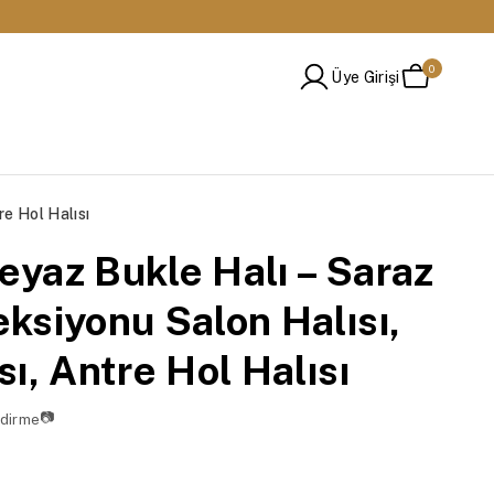
🚚 Tüm Siparişlerde Ücretsiz Kargo
0
Üye Girişi
e Hol Halısı
yaz Bukle Halı – Saraz
ksiyonu Salon Halısı,
ı, Antre Hol Halısı
📷
dirme