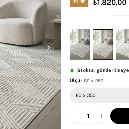
₺1.820,00
İndirim
Stokta, gönderilmeye
Ölçü
80 x 350
: