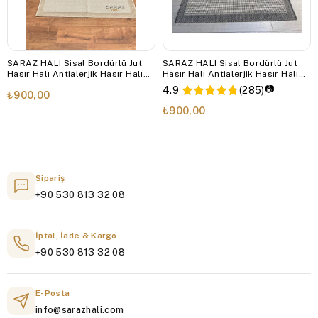
SARAZ HALI Sisal Bordürlü Jut
SARAZ HALI Sisal Bordürlü Jut
Hasır Halı Antialerjik Hasır Halı
Hasır Halı Antialerjik Hasır Halı
9327
9213
📷
4.9
(285)
₺900,00
₺900,00
Sipariş
+90 530 813 32 08
İptal, İade & Kargo
+90 530 813 32 08
E-Posta
info@sarazhali.com