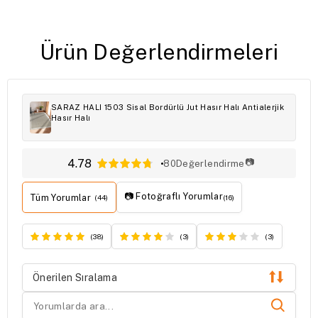
Ürün Değerlendirmeleri
SARAZ HALI 1503 Sisal Bordürlü Jut Hasır Halı Antialerjik
Hasır Halı
4.78
📷
80
Değerlendirme
📷 Fotoğraflı Yorumlar
Tüm Yorumlar
(44)
(16)
(38)
(3)
(3)
Önerilen Sıralama