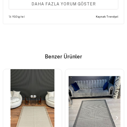
ürünün overlok kısımları hemen atmaya başladı, kalitesizmiş,
DAHA FAZLA YORUM GÖSTER
iade.
🚀 YGDigital
Kaynak: Trendyol
(0)
S** Ç** k**
2 Mayıs 2026
Benzer Ürünler
Kesinlikle mükemmel çok şık durdu diğer odalarada
alacağım