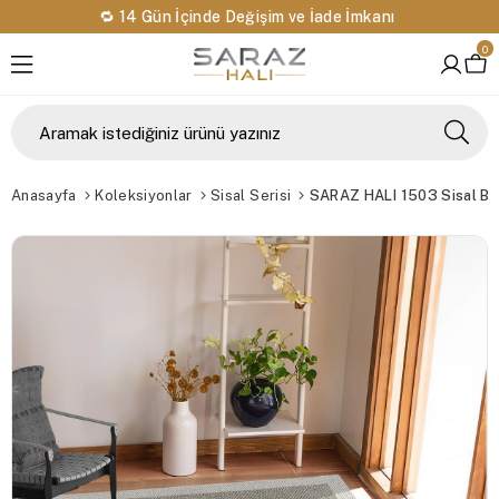
🔁 14 Gün İçinde Değişim ve İade İmkanı
0
Anasayfa
Koleksiyonlar
Sisal Serisi