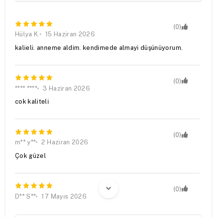
(0)
Hülya K.
15 Haziran 2026
kalieli. anneme aldim. kendimede almayi düşünüyorum.
(0)
**** ****
3 Haziran 2026
cok kaliteli
(0)
m** y**
2 Haziran 2026
Çok güzel
(0)
D** S**
17 Mayıs 2026
Mutfağımıza çok yakıştı, satıcıya teşekkürler 🙏🏻 Not: