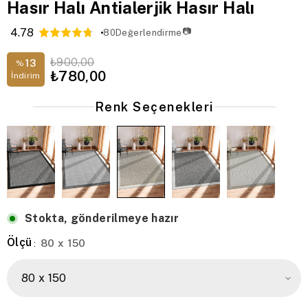
Hasır Halı Antialerjik Hasır Halı
4.78
📷
80
Değerlendirme
₺900,00
13
%
₺780,00
İndirim
Renk Seçenekleri
Stokta, gönderilmeye hazır
Ölçü
80 x 150
: