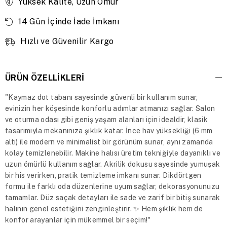
Yüksek Kalite, Uzun Ömür
14 Gün İçinde İade İmkanı
Hızlı ve Güvenilir Kargo
ÜRÜN ÖZELLIKLERI
"Kaymaz dot tabanı sayesinde güvenli bir kullanım sunar,
evinizin her köşesinde konforlu adımlar atmanızı sağlar. Salon
ve oturma odası gibi geniş yaşam alanları için idealdir, klasik
tasarımıyla mekanınıza şıklık katar. İnce hav yüksekliği (6 mm
altı) ile modern ve minimalist bir görünüm sunar, aynı zamanda
kolay temizlenebilir. Makine halısı üretim tekniğiyle dayanıklı ve
uzun ömürlü kullanım sağlar. Akrilik dokusu sayesinde yumuşak
bir his verirken, pratik temizleme imkanı sunar. Dikdörtgen
formu ile farklı oda düzenlerine uyum sağlar, dekorasyonunuzu
tamamlar. Düz saçak detayları ile sade ve zarif bir bitiş sunarak
halının genel estetiğini zenginleştirir. ✨ Hem şıklık hem de
konfor arayanlar için mükemmel bir seçim!"