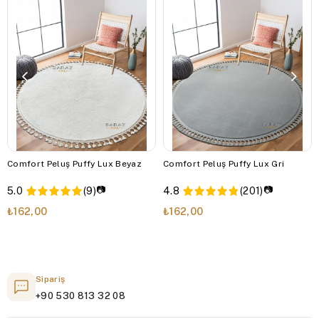
Comfort Peluş Puffy Lux Beyaz
Comfort Peluş Puffy Lux Gri
📷
📷
5.0
(9)
4.8
(201)
₺162,00
₺162,00
Sipariş
+90 530 813 32 08