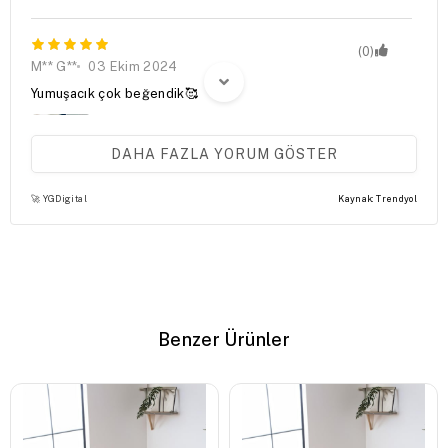
(0)
M** G**
03 Ekim 2024
Yumuşacık çok beğendik🥰
DAHA FAZLA YORUM GÖSTER
🚀 YGDigital
Kaynak: Trendyol
(0)
B** K**
23 Mart 2024
çok begendim
Benzer Ürünler
(0)
Tuğçe Y.
21 Şubat 2024
Ürün görseldeki ile bire bir aynı.Kalitesi dokusu gayet
güzel.Hiç bir sorun yok.Paketlemesi de gayet başarılıydı.