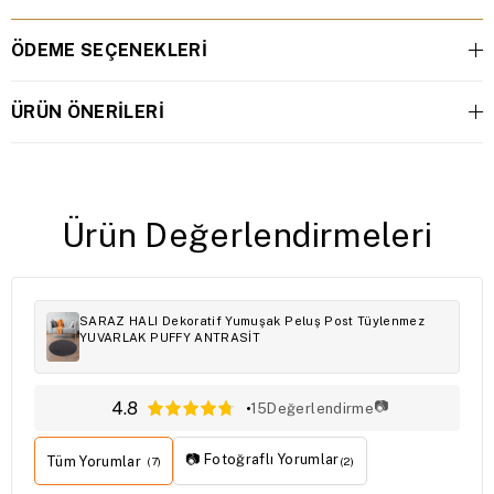
ÖDEME SEÇENEKLERI
ÜRÜN ÖNERILERI
Ürün Değerlendirmeleri
SARAZ HALI Dekoratif Yumuşak Peluş Post Tüylenmez
YUVARLAK PUFFY ANTRASİT
4.8
📷
15
Değerlendirme
📷 Fotoğraflı Yorumlar
Tüm Yorumlar
(7)
(2)