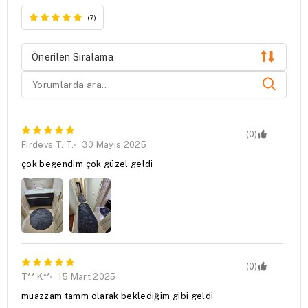
(7)
Önerilen Sıralama
(0)
Firdevs T. T.
30 Mayıs 2025
çok begendim çok güzel geldi
(0)
T** K**
15 Mart 2025
muazzam tamm olarak beklediğim gibi geldi