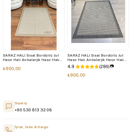
SARAZ HALI Sisal Bordürlü Jut
SARAZ HALI Sisal Bordürlü Jut
Hasır Halı Antialerjik Hasır Halı
Hasır Halı Antialerjik Hasır Halı
9327
9213
📷
4.9
(286)
₺900,00
₺900,00
Sipariş
+90 530 813 32 08
İptal, İade & Kargo