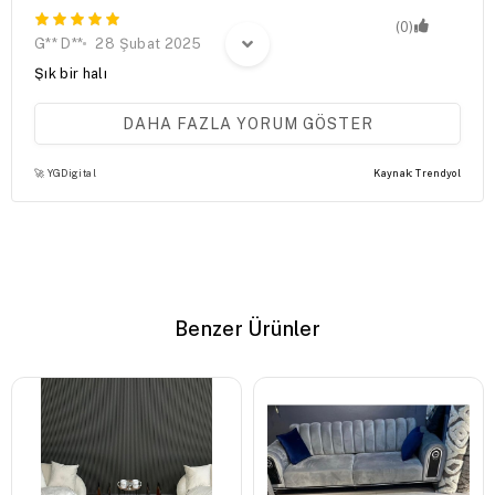
(0)
G** D**
28 Şubat 2025
Şık bir halı
DAHA FAZLA YORUM GÖSTER
(0)
İ** K**
24 Ocak 2025
🚀 YGDigital
Kaynak: Trendyol
aşırı dalgalanmalar var.ince.umarim açılırdalgalanmalar
açıldı.
Benzer Ürünler
(0)
Z** S** Ç**
10 Aralık 2024
Tahminimden ince ama çok beğendim. Antremdeki
yolluğuma çok uyum sağladı. Teşekkürler...