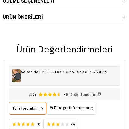
ÖDEME SEÇENEKLERI
ÜRÜN ÖNERILERI
Ürün Değerlendirmeleri
SARAZ HALI Sisal Jut 9714 SİSAL SERİSİ YUVARLAK
4.5
📷
16
Değerlendirme
📷 Fotoğraflı Yorumlar
Tüm Yorumlar
(10)
(4)
(7)
(3)