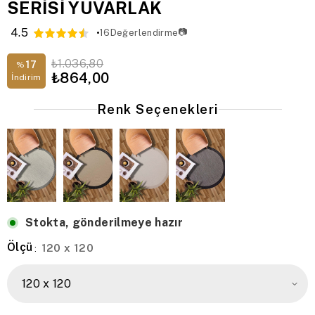
SERİSİ YUVARLAK
4.5
📷
16
Değerlendirme
₺1.036,80
17
%
₺864,00
İndirim
Renk Seçenekleri
Stokta, gönderilmeye hazır
Ölçü
120 x 120
: