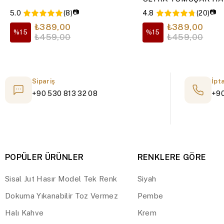
📷
📷
5.0
(8)
4.8
(20)
₺389,00
₺389,00
%15
%15
₺459,00
₺459,00
Sipariş
İpt
+90 530 813 32 08
+90
POPÜLER ÜRÜNLER
RENKLERE GÖRE
Sisal Jut Hasır Model Tek Renk
Siyah
Dokuma Yıkanabilir Toz Vermez
Pembe
Halı Kahve
Krem