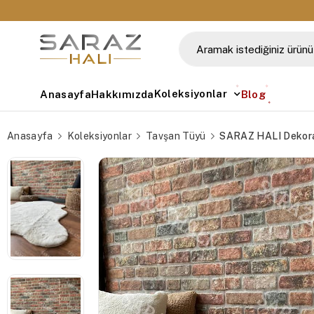
🚚 Tüm Siparişlerde Ücretsiz Kargo
Koleksiyonlar
Anasayfa
Hakkımızda
Blog
Anasayfa
Koleksiyonlar
Tavşan Tüyü
SARAZ HALI Dekor