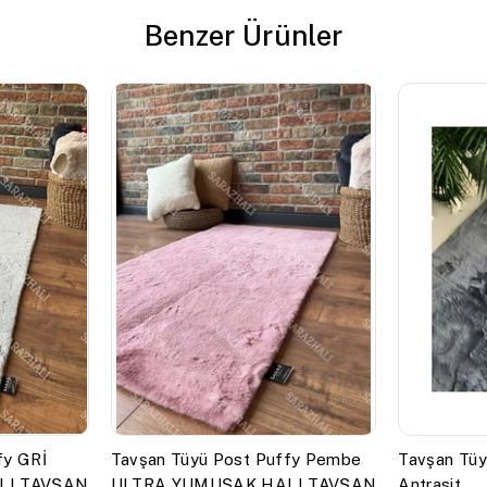
Benzer Ürünler
fy GRİ
Tavşan Tüyü Post Puffy Pembe
Tavşan Tüy
LI TAVŞAN
ULTRA YUMUŞAK HALI TAVŞAN
Antrasit