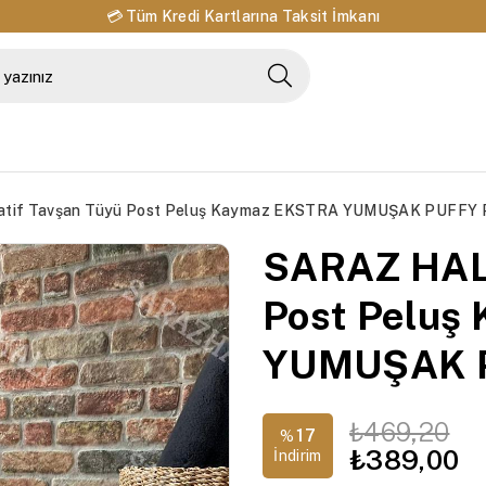
💳 Tüm Kredi Kartlarına Taksit İmkanı
atif Tavşan Tüyü Post Peluş Kaymaz EKSTRA YUMUŞAK PUFFY
SARAZ HALI
Post Peluş
YUMUŞAK 
₺469,20
17
%
₺389,00
İndirim