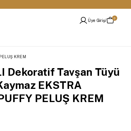
🔁 14 Gün İçinde Değişim ve İade İmkanı
0
Üye Girişi
 PELUŞ KREM
 Dekoratif Tavşan Tüyü
 Kaymaz EKSTRA
PUFFY PELUŞ KREM