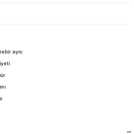
rebir aynı
yeti
mür
anı
go