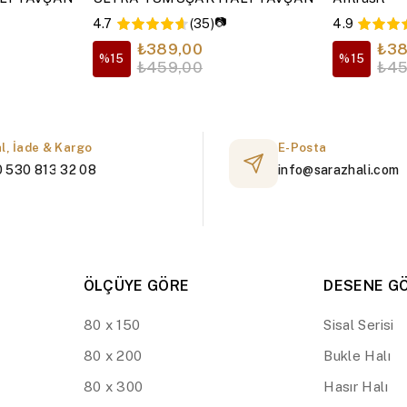
📷
4.7
(35)
4.9
₺389,00
₺38
%15
%15
₺459,00
₺45
al, İade & Kargo
E-Posta
 530 813 32 08
info@sarazhali.com
ÖLÇÜYE GÖRE
DESENE G
80 x 150
Sisal Serisi
80 x 200
Bukle Halı
80 x 300
Hasır Halı