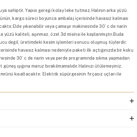
a sahiptir. Yapısı gereği kolay leke tutmaz.Halının arka yüzü
Ürünün, kargo süreci boyunca ambalaj içerisinde havasız kalması
acaktır.Elde yıkanabilir veya çamaşır makinesinde 30` c de narin
yüzü kaliteli, aşınmaz, özel 3d misina ile kaplanmıştır.Buda
ucu değil, üretimdeki kesim işlemleri sonucu oluşmuş tüylerdir.
isinde havasız kalması nedeniyle paketi ilk açtığınızda bir koku
akinesinde 30` c de narin veya perde programında sıkma yapmadan
t güneş ışığına maruz bırakılmamalıdır.Halınızı ütülemeyiniz.
mrünü kısaltacaktır. Elektrik süpürgesinin fırçasız uçları ile