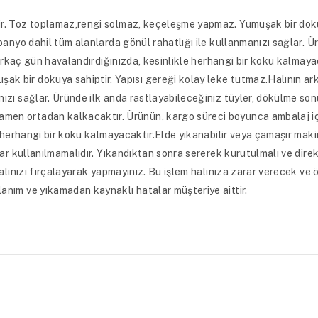
ir. Toz toplamaz,rengi solmaz, keçeleşme yapmaz. Yumuşak bir dokuy
 banyo dahil tüm alanlarda gönül rahatlığı ile kullanmanızı sağlar. 
 birkaç gün havalandırdığınızda, kesinlikle herhangi bir koku kalmay
 bir dokuya sahiptir. Yapısı gereği kolay leke tutmaz.Halının arka 
ızı sağlar. Üründe ilk anda rastlayabileceğiniz tüyler, dökülme son
en ortadan kalkacaktır. Ürünün, kargo süreci boyunca ambalaj içer
kle herhangi bir koku kalmayacaktır.Elde yıkanabilir veya çamaşır m
lar kullanılmamalıdır. Yıkandıktan sonra sererek kurutulmalı ve direk
alınızı fırçalayarak yapmayınız. Bu işlem halınıza zarar verecek ve ö
anım ve yıkamadan kaynaklı hatalar müşteriye aittir.