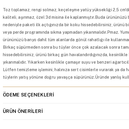
Toz toplamaz, rengi solmaz, keçeleşme yatüy yüksekliği 2,5 cm'd
kaliteli, aşınmaz, özel 3d misina ile kaplanmıştır.Buda ürününüzü
nedeniyle paketi ilk açtığınızda bir koku hissedebilirsiniz, ürünü
veya perde programında sıkma yapmadan yıkanmalıdır.Pmaz. Yumuşak
ürününüzü banyo dahil tüm alanlarda gönül rahatlığı ile kullanman
Birkaç süpürmeden sonra bu tüyler önce çok azalacak sonra tamam
hissedebilirsiniz, ürünü birkaç gün havalandırdığınızda, kesinli
yıkanmalıdır. Yıkarken kesinlikle çamaşır suyu ve benzeri ağartıcı
Lütfen temizleme işlemini, halınıza sert cisimlerle vurarak ya da h
tüylerin yatış yönüne doğru yavaşça süpürünüz.Üründe yanlış kull
ÖDEME SEÇENEKLERI
ÜRÜN ÖNERILERI