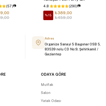
📷
📷
(57)
4.8
(290)
9,00
₺389,00
%15
9,00
₺459,00
Adres
Organize Sanayi 5 Başpınar OSB 5,
83539 nolu CD No:9, Şehitkamil /
Gaziantep
ÖRE
ODAYA GÖRE
Mutfak
Salon
Yatak Odası