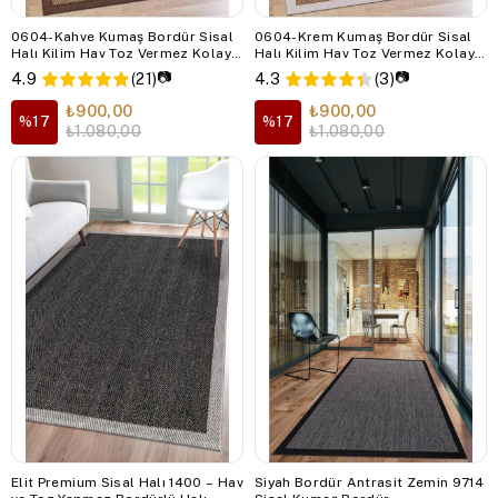
0604-Kahve Kumaş Bordür Sisal
0604-Krem Kumaş Bordür Sisal
Halı Kilim Hav Toz Vermez Kolay
Halı Kilim Hav Toz Vermez Kolay
Temizlenen Hasır Kilim
Temizlenen Hasır Kilim
📷
📷
4.9
(21)
4.3
(3)
₺900,00
₺900,00
%17
%17
₺1.080,00
₺1.080,00
Elit Premium Sisal Halı 1400 – Hav
Siyah Bordür Antrasit Zemin 9714