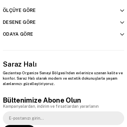
dokusu sayesinde ayak altında konfor sağlarken, 
ÖLÇÜYE GÖRE
sıcak ve sade bir atmosfer oluşturur. Aynı 
zamanda toz ve kiri yüzeyinde barındırmayan 
yapısı sayesinde alerjen hassasiyeti olan kişiler 
DESENE GÖRE
için de uygundur.
ODAYA GÖRE
Sisal Halı Seçerken Nelere Dikkat 
Edilmeli?
Sisal halı seçerken, halının zeminle uyumu, ölçüsü 
Saraz Halı
ve kullanım sıklığı göz önünde bulundurulmalıdır. 
Gaziantep Organize Sanayi Bölgesi'nden evlerinize uzanan kalite ve
Daha yoğun dokulu ve kalın sisal halılar, yüksek 
konfor. Saraz Halı olarak modern ve estetik dokunuşlarla yaşam
trafik alanları için idealken; ince dokulu modeller 
alanlarınızı güzelleştiriyoruz.
daha dekoratif alanlarda kullanılabilir. Saraz Halı, 
farklı boyut ve renk seçenekleriyle kullanıcılara 
dekoratif esneklik sunar.
Bültenimize Abone Olun
Kampanyalardan, indirim ve fırsatlardan yararlanın
Sisal Halı Fiyatları
Sisal halı fiyatları; halının ölçüsü, dokuma 