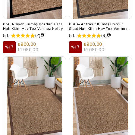
0503-Siyah Kumaş Bordür Sisal
0604-Antrasit Kumaş Bordür
Halı Kilim Hav Toz Vermez Kolay
Sisal Halı Kilim Hav Toz Vermez
Temizlenen Hasır Kilim
Kolay Temizlenen Hasır Kilim
📷
📷
5.0
(2)
5.0
(3)
₺900,00
₺900,00
%17
%17
₺1.080,00
₺1.080,00