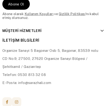
yoğunluğu ve üretim malzemesine göre değişiklik 
Abone Ol
gösterir. Saraz Halı’nın uygun fiyatlı sisal 
modelleri, hem estetik hem ekonomik çözümler 
Abone olarak
Kullanım Koşulları
ve
Gizlilik Politikası
'nı kabul
arayan kullanıcılar için cazip alternatifler sunar. 
etmiş olursunuz.
Uygun fiyat politikası sayesinde her bütçeye hitap 
eden ürünler kategoride yer almaktadır
MÜŞTERİ HİZMETLERİ
İLETİŞİM BİLGİLERİ
Organize Sanayi 5 Başpınar Osb 5, Başpınar, 83539 nolu
CD No:9, 27500, 27620 Organize Sanayi Bölgesi /
Şehitkamil / Gaziantep
Telefon: 0530 813 32 08
E-Posta:
info@sarazhali.com