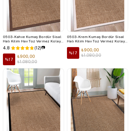
0503-Kahve Kumaş Bordür Sisal
0503-Krem Kumaş Bordür Sisal
Halı Kilim Hav Toz Vermez Kolay
Halı Kilim Hav Toz Vermez Kolay
Temizlenen Hasır Kilim
Temizlenen Hasır Kilim
📷
4.8
(12)
₺900,00
%17
₺1.080,00
₺900,00
%17
₺1.080,00