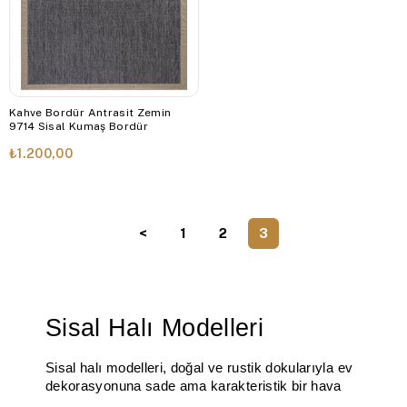
Kahve Bordür Antrasit Zemin
9714 Sisal Kumaş Bordür
₺1.200,00
<
1
2
3
Sisal Halı Modelleri
Sisal halı modelleri, doğal ve rustik dokularıyla ev 
dekorasyonuna sade ama karakteristik bir hava 
katmak isteyenler için ideal seçimlerdir. Saraz 