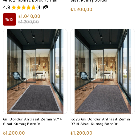
ve Toz Yapmaz Bordürlü Halı
Sisal Kumaş Bordür
📷
4.9
(41)
₺1.200,00
₺1.040,00
%13
₺1.200,00
Gri Bordür Antrasit Zemin 9714
Koyu Gri Bordür Antrasit Zemin
Sisal Kumaş Bordür
9714 Sisal Kumaş Bordür
₺1.200,00
₺1.200,00