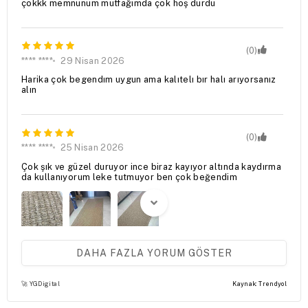
çokkk memnunum mutfağımda çok hoş durdu
(0)
**** ****
29 Nisan 2026
Harika çok begendım uygun ama kalıtelı bır halı arıyorsanız
alın
(0)
**** ****
25 Nisan 2026
Çok şık ve güzel duruyor ince biraz kayıyor altında kaydırma
da kullanıyorum leke tutmuyor ben çok beğendim
DAHA FAZLA YORUM GÖSTER
(0)
🚀 YGDigital
Kaynak: Trendyol
D** E**
16 Mart 2026