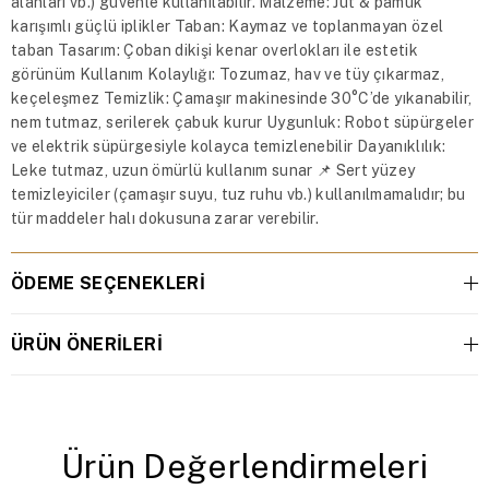
alanları vb.) güvenle kullanılabilir. Malzeme: Jüt & pamuk
karışımlı güçlü iplikler Taban: Kaymaz ve toplanmayan özel
taban Tasarım: Çoban dikişi kenar overlokları ile estetik
görünüm Kullanım Kolaylığı: Tozumaz, hav ve tüy çıkarmaz,
keçeleşmez Temizlik: Çamaşır makinesinde 30°C’de yıkanabilir,
nem tutmaz, serilerek çabuk kurur Uygunluk: Robot süpürgeler
ve elektrik süpürgesiyle kolayca temizlenebilir Dayanıklılık:
Leke tutmaz, uzun ömürlü kullanım sunar 📌 Sert yüzey
temizleyiciler (çamaşır suyu, tuz ruhu vb.) kullanılmamalıdır; bu
tür maddeler halı dokusuna zarar verebilir.
ÖDEME SEÇENEKLERI
ÜRÜN ÖNERILERI
Ürün Değerlendirmeleri