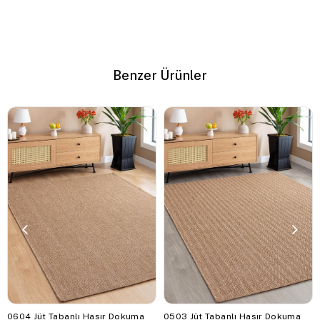
1 günde geldi, çok beğendim. Resimdeki gibidir. Mutfağıma
tam oldu
(0)
D** K**
2 Mart 2026
Benzer Ürünler
Harikaaaa tam istediğim gibi
0604 Jüt Tabanlı Hasır Dokuma
0503 Jüt Tabanlı Hasır Dokuma