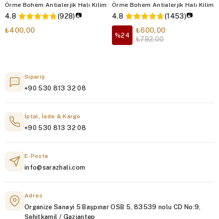
Örme Bohem Antialerjik Halı Kilim
Örme Bohem Antialerjik Halı Kilim
📷
📷
4.8
(928)
4.8
(1453)
₺400,00
₺600,00
%24
₺792,00
Sipariş
+90 530 813 32 08
İptal, İade & Kargo
+90 530 813 32 08
E-Posta
info@sarazhali.com
Adres
Organize Sanayi 5 Başpınar OSB 5, 83539 nolu CD No:9,
Şehitkamil / Gaziantep