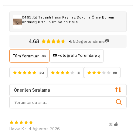
0465 Jüt Tabanlı Hasır Kaymaz Dokuma Örme Bohem
Antialerjik Halı Kilim Salon Halısı
4.68
📷
65
Değerlendirme
📷 Fotoğraflı Yorumlar
Tüm Yorumlar
(40)
(17)
(30)
(5)
(5)
Önerilen Sıralama
(0)
Havva K.
4 Ağustos 2026