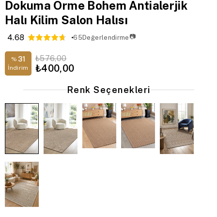
Dokuma Örme Bohem Antialerjik
Halı Kilim Salon Halısı
4.68
📷
65
Değerlendirme
₺576,00
31
%
₺400,00
İndirim
Renk Seçenekleri