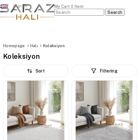
English
My Cart
0
Item
Homepage
Halı
Koleksiyon
Koleksiyon
Sort
Filtering