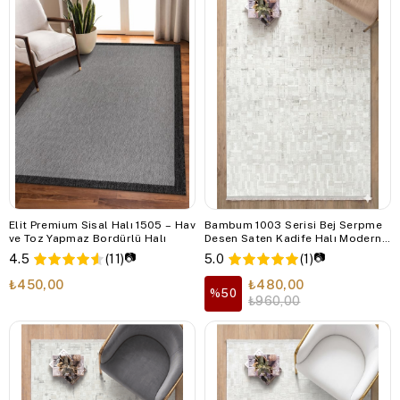
Elit Premium Sisal Halı 1505 – Hav
Bambum 1003 Serisi Bej Serpme
ve Toz Yapmaz Bordürlü Halı
Desen Saten Kadife Halı Modern
Kaymaz Tabanlı Salon ve Koridor
📷
📷
4.5
(11)
5.0
(1)
Halısı
₺450,00
₺480,00
%50
₺960,00