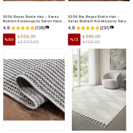
S256 Beyaz Bukle Halı – Saraz
S256 Bej-Beyaz Bukle Halı –
Buklem Koleksiyonu Salon Halısı,
Saraz Buklem Koleksiyonu Salon
Mutfak Halısı, Antre Hol Halısı
Halısı, Mutfak Halısı, Antre Hol
📷
📷
4.8
(108)
4.8
(291)
Halısı
₺354,00
₺390,00
%89
%13
₺3.240,00
₺450,00