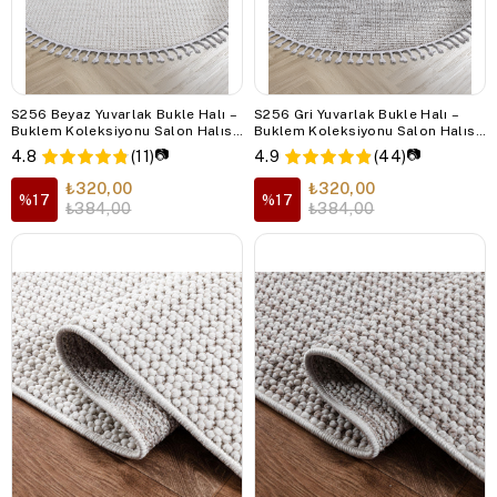
S256 Beyaz Yuvarlak Bukle Halı –
S256 Gri Yuvarlak Bukle Halı –
Buklem Koleksiyonu Salon Halısı,
Buklem Koleksiyonu Salon Halısı,
Mutfak Halısı, Antre Hol Halısı
Mutfak Halısı, Antre Hol Halısı
📷
📷
4.8
(11)
4.9
(44)
₺320,00
₺320,00
%17
%17
₺384,00
₺384,00