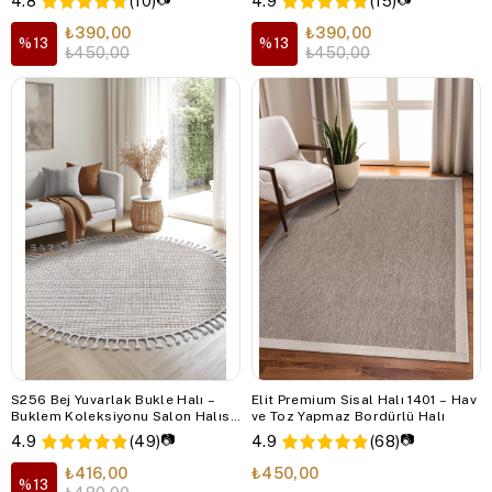
4.8
(10)
4.9
(15)
Halısı
Halısı
₺390,00
₺390,00
%13
%13
₺450,00
₺450,00
S256 Bej Yuvarlak Bukle Halı –
Elit Premium Sisal Halı 1401 – Hav
Buklem Koleksiyonu Salon Halısı,
ve Toz Yapmaz Bordürlü Halı
Mutfak Halısı, Antre Hol Halısı
📷
📷
4.9
(49)
4.9
(68)
₺416,00
₺450,00
%13