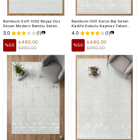
Bambum Soft 1002 Beyaz Düz
Bambum 1001 Serisi Bej Saten
Desen Modern Bambu Saten
Kadife Dokulu Kaymaz Taban
Kaymaz Taban Yıkanabilir Salon
Yıkanabilir Salon Mutfak Koridor
📷
📷
3.0
(1)
4.0
(1)
Mutfak Halısı
Halısı
₺480,00
₺480,00
%50
%50
₺960,00
₺960,00