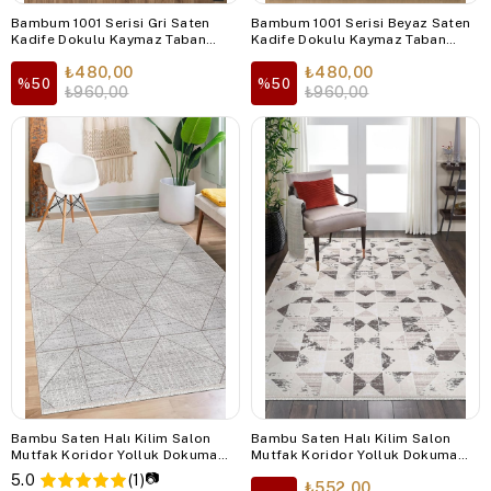
Bambum 1001 Serisi Gri Saten
Bambum 1001 Serisi Beyaz Saten
Kadife Dokulu Kaymaz Taban
Kadife Dokulu Kaymaz Taban
Yıkanabilir Salon Mutfak Koridor
Yıkanabilir Salon Mutfak Koridor
₺480,00
₺480,00
Halısı
Halısı
%50
%50
₺960,00
₺960,00
Bambu Saten Halı Kilim Salon
Bambu Saten Halı Kilim Salon
Mutfak Koridor Yolluk Dokuma
Mutfak Koridor Yolluk Dokuma
Makine Halısı Petra 4 Gri
Makine Halısı Petra 1 Kahve
📷
5.0
(1)
₺552,00