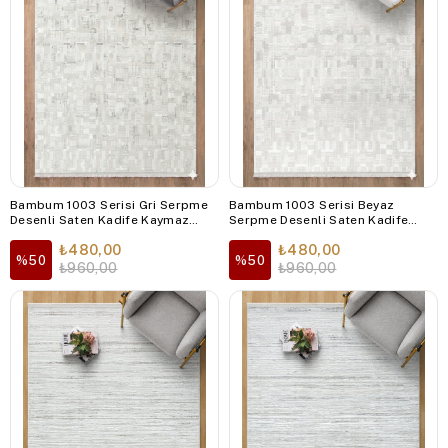
Bambum 1003 Serisi Gri Serpme
Bambum 1003 Serisi Beyaz
Desenli Saten Kadife Kaymaz
Serpme Desenli Saten Kadife
Taban Modern Salon ve Koridor
Kaymaz Taban Modern Salon ve
₺480,00
₺480,00
Halısı
Koridor Halısı
%50
%50
₺960,00
₺960,00