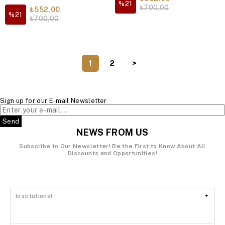
%21
₺700,00
₺552,00
%21
₺700,00
1
2
>
Sign up for our E-mail Newsletter
Send
NEWS FROM US
Subscribe to Our Newsletter!
Be the First to Know About All
Discounts and Opportunities!
Institutional