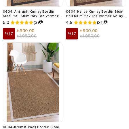
0604-Antrasit Kumaş Bordür
0604-Kahve Kumaş Bordür Sisal
Sisal Halı Kilim Hav Toz Vermez
Halı Kilim Hav Toz Vermez Kolay
Kolay Temizlenen Hasır Kilim
Temizlenen Hasır Kilim
📷
📷
5.0
(3)
4.9
(21)
₺900,00
₺900,00
%17
%17
₺1.080,00
₺1.080,00
0604-Krem Kumaş Bordür Sisal