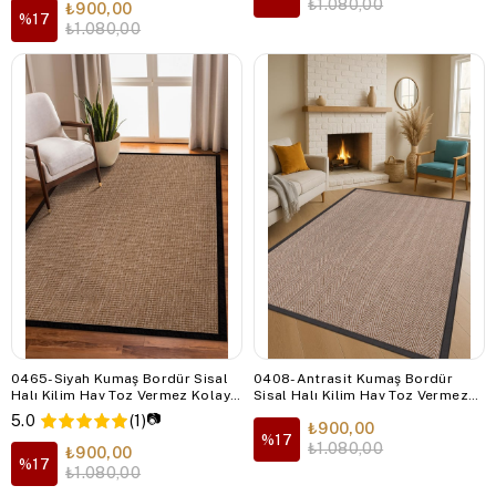
₺1.080,00
₺900,00
%17
₺1.080,00
0465-Siyah Kumaş Bordür Sisal
0408-Antrasit Kumaş Bordür
Halı Kilim Hav Toz Vermez Kolay
Sisal Halı Kilim Hav Toz Vermez
Temizlenen Hasır Kilim
Kolay Temizlenen Hasır Kilim
📷
5.0
(1)
₺900,00
%17
₺1.080,00
₺900,00
%17
₺1.080,00