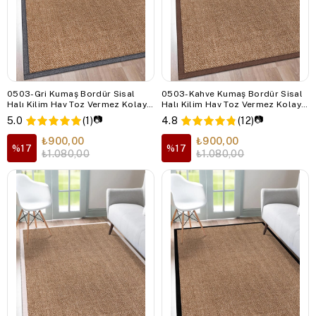
0503-Gri Kumaş Bordür Sisal
0503-Kahve Kumaş Bordür Sisal
Halı Kilim Hav Toz Vermez Kolay
Halı Kilim Hav Toz Vermez Kolay
Temizlenen Hasır Kilim
Temizlenen Hasır Kilim
📷
📷
5.0
(1)
4.8
(12)
₺900,00
₺900,00
%17
%17
₺1.080,00
₺1.080,00