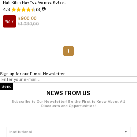
Halı Kilim Hav Toz Vermez Kolay
Temizlenen Hasır Kilim
📷
4.3
(3)
₺900,00
%17
₺1.080,00
1
Sign up for our E-mail Newsletter
Send
NEWS FROM US
Subscribe to Our Newsletter!
Be the First to Know About All
Discounts and Opportunities!
Institutional