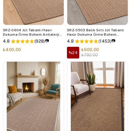
SRZ-0604 Jüt Tabanlı Hasır
SRZ-0503 Balık Sırtı Jüt Tabanlı
Dokuma Örme Bohem Antialerjik
Hasır Dokuma Örme Bohem
Halı Kilim
Antialerjik Halı Kilim
📷
📷
4.8
(928)
4.8
(1453)
₺400,00
₺600,00
%24
₺792,00