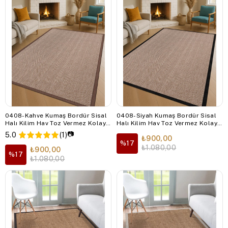
0408-Kahve Kumaş Bordür Sisal
0408-Siyah Kumaş Bordür Sisal
Halı Kilim Hav Toz Vermez Kolay
Halı Kilim Hav Toz Vermez Kolay
Temizlenen Hasır Kilim
Temizlenen Hasır Kilim
📷
5.0
(1)
₺900,00
%17
₺1.080,00
₺900,00
%17
₺1.080,00