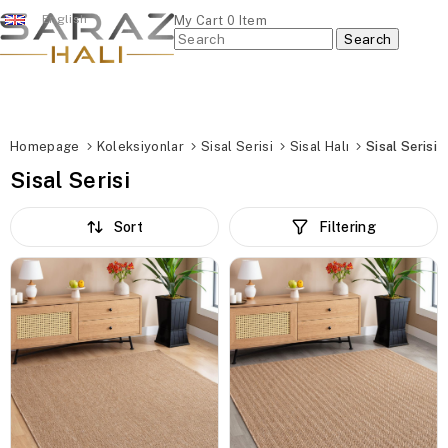
English
My Cart
0
Item
Homepage
Koleksiyonlar
Sisal Serisi
Sisal Halı
Sisal Serisi
Sisal Serisi
Sort
Filtering