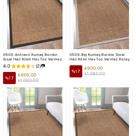
0503-Antrasit Kumaş Bordür
0503-Bej Kumaş Bordür Sisal
Sisal Halı Kilim Hav Toz Vermez
Halı Kilim Hav Toz Vermez Kolay
Kolay Temizlenen Hasır Kilim
Temizlenen Hasır Kilim
📷
4.0
(2)
₺900,00
%17
₺1.080,00
₺900,00
%17
₺1.080,00