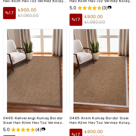
Halı Kilim Hav Toz Vermez Kolay
Halı Kilim Hav Toz Vermez Kolay
Temizlenen Hasır Kilim
Temizlenen Hasır Kilim
📷
5.0
(3)
₺900,00
%17
₺1.080,00
₺900,00
%17
₺1.080,00
0465-Kahverengi Kumaş Bordür
0465-Krem Kumaş Bordür Sisal
Sisal Halı Kilim Hav Toz Vermez
Halı Kilim Hav Toz Vermez Kolay
Kolay Temizlenen Hasır Kilim
Temizlenen Hasır Kilim
📷
5.0
(4)
₺900,00
%17